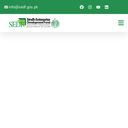
info@sedf.gos.pk